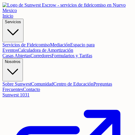
Inicio
Servicios
Servicios de Fideicomiso
Mediación
Espacio para
Eventos
Calculadora de Amortización
Casas Abiertas
Corredores
Formularios y Tarifas
Nosotros
Sobre Sunwest
Comunidad
Centro de Educación
Preguntas
Frecuentes
Contacto
Sunwest 1031